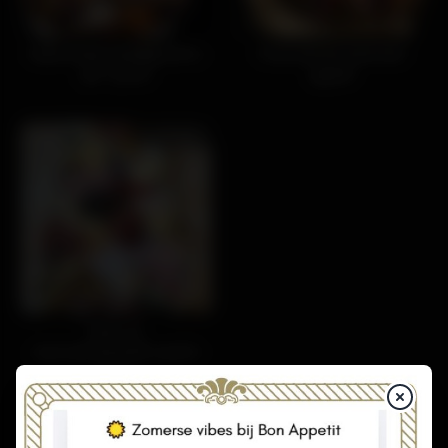
Kaasschotel Hoofdgerecht (
Charcuterieschotel Bon
per 2 pers)
appetit
21.55€/pers
Kaas- en
charcuterieschotel vanaf 6
Pers