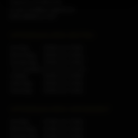
Telefoon: 016 88 50 60
E-mail: info@bon-appetit.be
BTW: BE0841277337
OPENINGSUREN BISTRO
Zondag:
09:00u tot 14:00u
Woensdag:
09:00u tot 16:00u
*
Donderdag:
09:00u tot 16:00u
*
Kijk op
facebook
voor onze thema-avonden
Vrijdag:
09:00u tot 16:00u
Zaterdag:
09:00u tot 16:00u
Feestdag:
09:00u tot 14:00u
OPENINGSUREN VERSMARKT
Zondag:
07:00u tot 13:00u
Woensdag:
07:00u tot 16:00u
Donderdag:
07:00u tot 16:00u